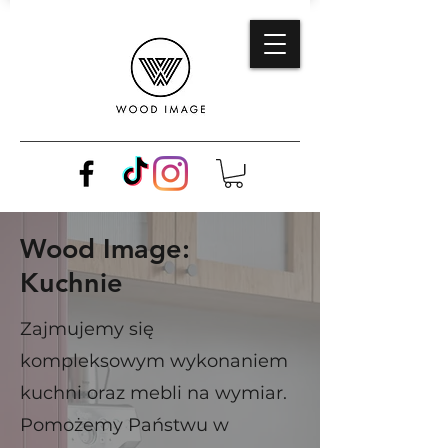
Wood Image:
Kuchnie
Zajmujemy się
kompleksowym wykonaniem
kuchni oraz mebli na wymiar.
Pomożemy Państwu w